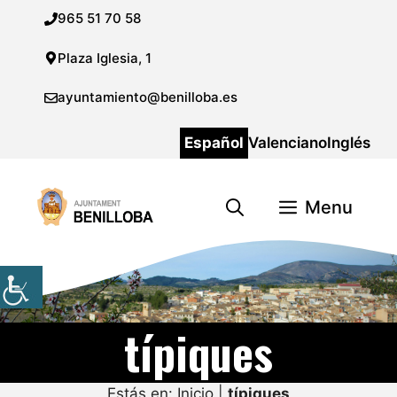
Saltar
965 51 70 58
al
contenido
Plaza Iglesia, 1
ayuntamiento@benilloba.es
Español
Valenciano
Inglés
Menu
típiques
Estás en:
Inicio
|
típiques