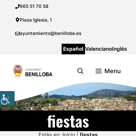
Saltar
965 51 70 58
al
contenido
Plaza Iglesia, 1
ayuntamiento@benilloba.es
Español
Valenciano
Inglés
Menu
fiestas
Estás en:
Inicio
|
fiestas