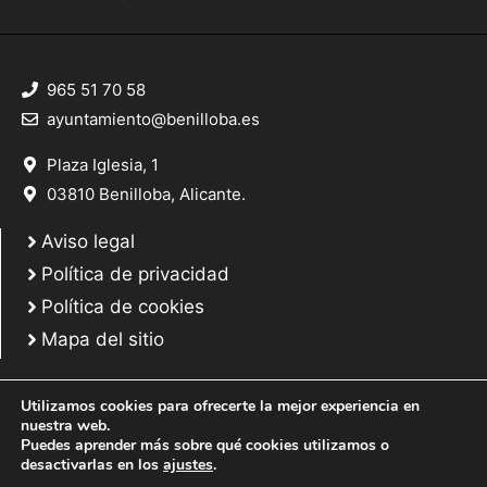
965 51 70 58
ayuntamiento@benilloba.es
Plaza Iglesia, 1
03810 Benilloba, Alicante.
Aviso legal
Política de privacidad
Política de cookies
Mapa del sitio
Utilizamos cookies para ofrecerte la mejor experiencia en
nuestra web.
Puedes aprender más sobre qué cookies utilizamos o
© 2025 Web desarrollada por el Servicio de Informática de Diputación de
desactivarlas en los
ajustes
.
Alicante