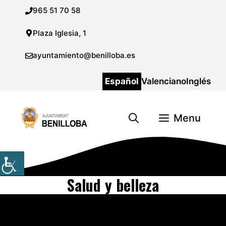
Saltar
965 51 70 58
al
contenido
Plaza Iglesia, 1
ayuntamiento@benilloba.es
Español
Valenciano
Inglés
Menu
Salud y belleza