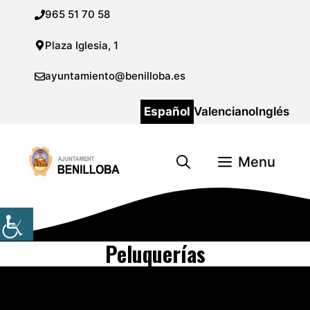
Saltar
965 51 70 58
al
contenido
Plaza Iglesia, 1
ayuntamiento@benilloba.es
Español
Valenciano
Inglés
Menu
Peluquerías