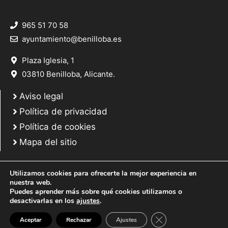
965 51 70 58
ayuntamiento@benilloba.es
Plaza Iglesia, 1
03810 Benilloba, Alicante.
Aviso legal
Política de privacidad
Política de cookies
Mapa del sitio
Utilizamos cookies para ofrecerte la mejor experiencia en
nuestra web.
Puedes aprender más sobre qué cookies utilizamos o
© 2025 Web desarrollada por el Servicio de Informática de Diputación de
desactivarlas en los
ajustes
.
Alicante
Cerrar el banner de 
Aceptar
Rechazar
Ajustes