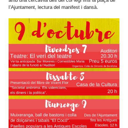
amb una cercavila des del col·legi fins la plaça de
l’Ajuntament, lectura del manifest i dansà.