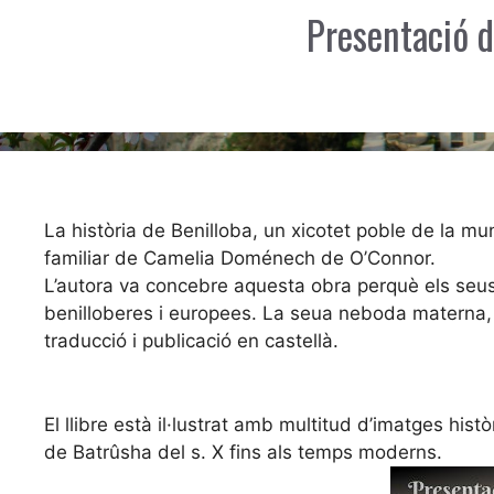
Presentació d
La història de Benilloba, un xicotet poble de la mu
familiar de Camelia Doménech de O’Connor.
L’autora va concebre aquesta obra perquè els seu
benilloberes i europees. La seua neboda materna,
traducció i pub
licació en castellà.
El llibre està il·lustrat amb multitud d’imatges his
de Batrûsha del s. X fins als temps moderns.