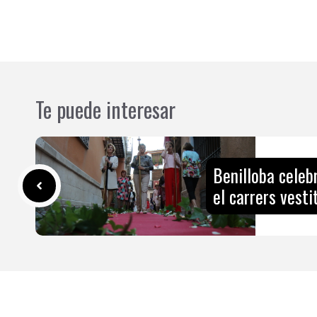
Te puede interesar
Benilloba celeb
el carrers vesti