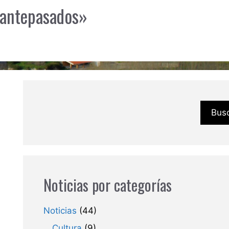
s antepasados»
Bus
Noticias por categorías
Noticias
(44)
Cultura
(9)